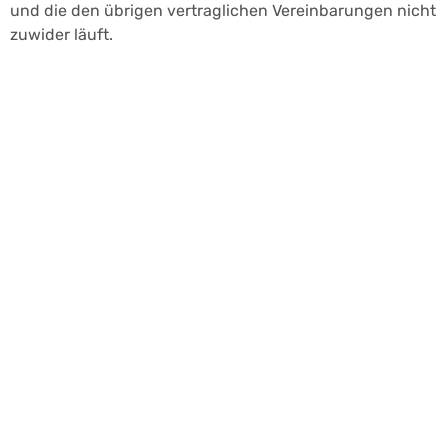
und die den übrigen vertraglichen Vereinbarungen nicht
zuwider läuft.
Nehmen Sie Kontakt
mit uns auf
Wir sind für Sie da! Egal, ob Sie Fragen zu unseren
Dienstleistungen haben oder eine fachkundige Beratung
für Ihr nächstes Projekt benötigen, wenden Sie sich an
uns. Unser Team von Malter Sanitärtechnik steht Ihnen
mit maßgeschneiderten Lösungen und professioneller