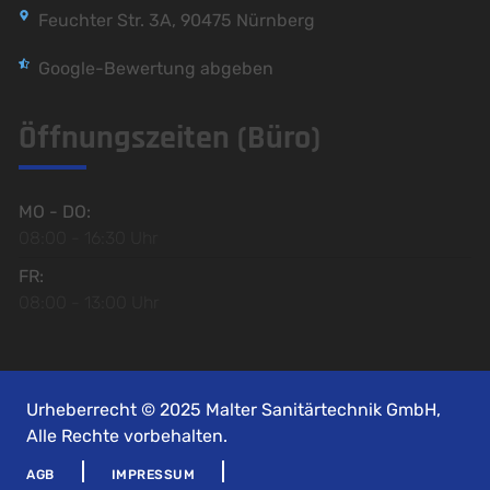
Feuchter Str. 3A, 90475 Nürnberg
Google-Bewertung abgeben
Öffnungszeiten (Büro)
MO - DO:
08:00 - 16:30 Uhr
FR:
08:00 - 13:00 Uhr
Urheberrecht © 2025 Malter Sanitärtechnik GmbH,
Alle Rechte vorbehalten.
AGB
IMPRESSUM