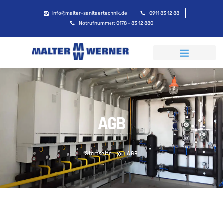
info@malter-sanitaertechnik.de
0911 83 12 88
Notrufnummer: 0178 - 83 12 880
AGB
Startseite
AGB