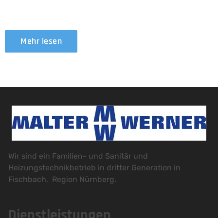
Unterstützung zur Verfügung.
Mehr lesen
Wir sind ein Familien- und Sanitär und
Heizungstechnikbetrieb in dritter Generation in
Fischbach, Region Nürnberg.
Dienstleistungen