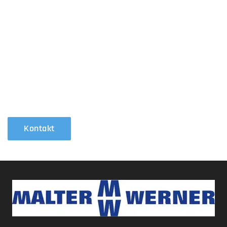
auf
Wir sind für Sie da! Egal, ob Sie Fragen zu unseren
Dienstleistungen haben oder eine fachkundige
Beratung für Ihr nächstes Projekt benötigen, wenden
Sie sich an uns. Unser Team von Malter Sanitärtechnik
steht Ihnen mit maßgeschneiderten Lösungen und
professioneller Unterstützung zur Verfügung.
Kontakt