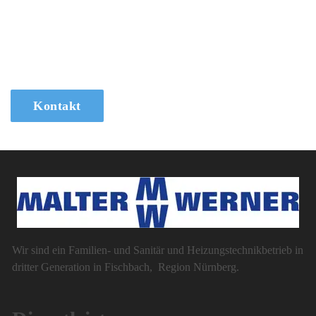
Dienstleistungen haben oder eine fachkundige Beratung für Ihr
nächstes Projekt benötigen, wenden Sie sich an uns. Unser Team
von Malter Sanitärtechnik steht Ihnen mit maßgeschneiderten
Lösungen und professioneller Unterstützung zur Verfügung.
Kontakt
Wir sind ein Familien- und Sanitär und Heizungstechnikbetrieb in
dritter Generation in Fischbach, Region Nürnberg.