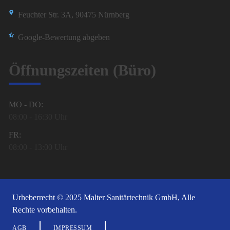
Feuchter Str. 3A, 90475 Nürnberg
Google-Bewertung abgeben
Öffnungszeiten (Büro)
MO - DO:
08:00 - 16:30 Uhr
FR:
08:00 - 13:00 Uhr
Urheberrecht © 2025 Malter Sanitärtechnik GmbH, Alle
Rechte vorbehalten.
AGB
IMPRESSUM