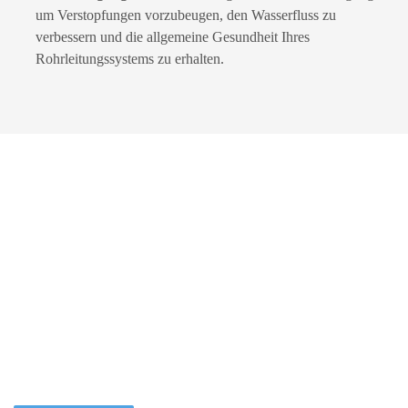
um Verstopfungen vorzubeugen, den Wasserfluss zu
verbessern und die allgemeine Gesundheit Ihres
Rohrleitungssystems zu erhalten.
Nehmen Sie Kontakt mit uns
auf
Wir sind für Sie da! Egal, ob Sie Fragen zu unseren
Dienstleistungen haben oder eine fachkundige Beratung für Ihr
nächstes Projekt benötigen, wenden Sie sich an uns. Unser Team
von Malter Sanitärtechnik steht Ihnen mit maßgeschneiderten
Lösungen und professioneller Unterstützung zur Verfügung.