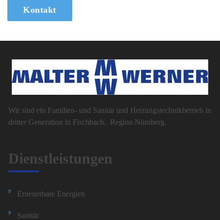
Kontakt
Wir sind ein Familien- und Sanitär und Heizungstechnikbetrieb in
dritter Generation in Fischbach, Region Nürnberg.
Dienstleistungen
Erneuerbare Energien
Sanitär